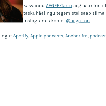
kasvanud
AEGEE-Tartu
aeglase elustiil
taskuhäälingu tegemistel saab silma 
Instagramis kontol
@aega_on
.
lingut
Spotify
,
Apple podcasts
,
Anchor.fm
,
podcast