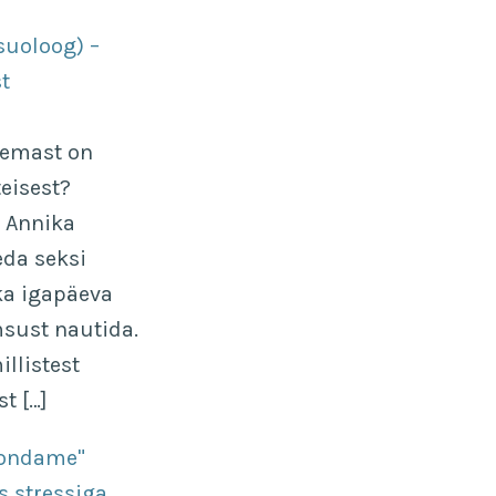
uoloog) –
t
eemast on
eisest?
 Annika
da seksi
ka igapäeva
imsust nautida.
illistest
t […]
ekondame"
s stressiga