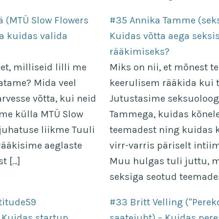
lä (MTÜ Slow Flowers
#35 Annika Tamme (seks
ja kuidas valida
Kuidas võtta aega seksis
rääkimiseks?
et, milliseid lilli me
Miks on nii, et mõnest t
atame? Mida veel
keerulisem rääkida kui t
 arvesse võtta, kui neid
Jutustasime seksuoloog
me külla MTÜ Slow
Tammega, kuidas kõnele
juhatuse liikme Tuuli
teemadest ning kuidas 
 rääkisime aeglaste
virr-varris päriselt inti
st […]
Muu hulgas tuli juttu, m
seksiga seotud teemades
atitude59
#33 Britt Velling ("Per
 Kuidas startup
saatejuht) – Kuidas pere