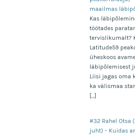
maailmas läbip
Kas läbipõlemin
töötades parata
tervislikumalt?
Latitude59 peakor
üheskoos avamee
läbipõlemisest 
Liisi jagas oma 
ka välismaa sta
[…]
#32 Rahel Otsa 
juht) – Kuidas a