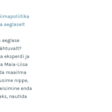
iimapoliitika
a aeglaselt
a aeglase
lähtuvalt?
a eksperdi ja
ja Maia-Liisa
ada maailma
usime nippe,
reisimine enda
aks, nautida