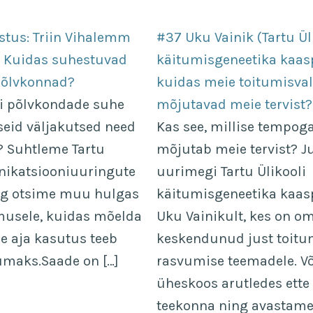
stus: Triin Vihalemm
#37 Uku Vainik (Tartu Ül
 – Kuidas suhestuvad
käitumisgeneetika kaasp
põlvkonnad?
kuidas meie toitumisva
ri põlvkondade suhe
mõjutavad meie tervist?
seid väljakutsed need
Kas see, millise tempog
? Suhtleme Tartu
mõjutab meie tervist? J
nikatsiooniuuringute
uurimegi Tartu Ülikooli
ng otsime muu hulgas
käitumisgeneetika kaasp
musele, kuidas mõelda
Uku Vainikult, kes on o
ne aja kasutus teeb
keskendunud just toitu
umaks.Saade on […]
rasvumise teemadele. V
üheskoos arutledes ette
teekonna ning avastame,