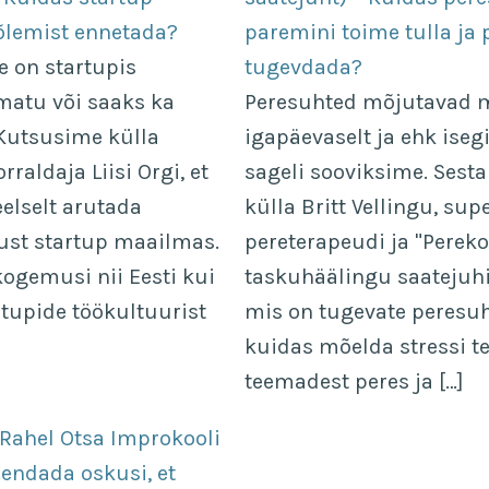
õlemist ennetada?
paremini toime tulla ja
e on startupis
tugevdada?
matu või saaks ka
Peresuhted mõjutavad 
 Kutsusime külla
igapäevaselt ja ehk iseg
raldaja Liisi Orgi, et
sageli sooviksime. Sest
lselt arutada
külla Britt Vellingu, sup
just startup maailmas.
pereterapeudi ja "Pere
kogemusi nii Eesti kui
taskuhäälingu saatejuhi
rtupide töökultuurist
mis on tugevate peresuh
kuidas mõelda stressi te
teemadest peres ja […]
(Rahel Otsa Improkooli
rendada oskusi, et