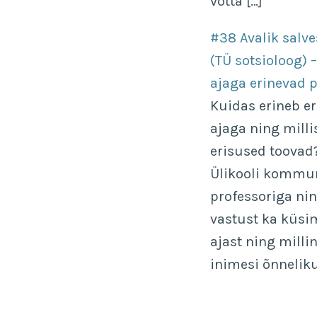
võtta […]
#38 Avalik salve
(TÜ sotsioloog)
ajaga erinevad 
Kuidas erineb e
ajaga ning milli
erisused toovad
Ülikooli kommu
professoriga ni
vastust ka küsi
ajast ning milli
inimesi õnnelik