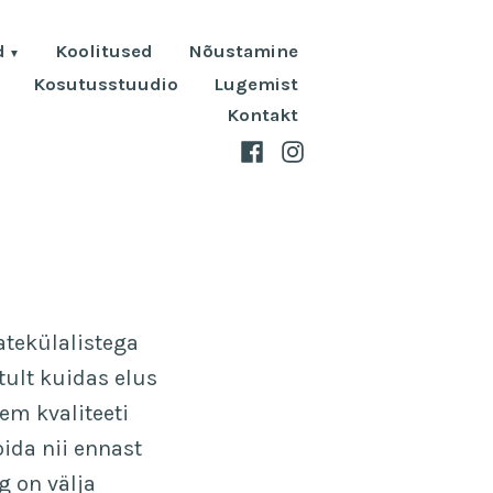
d
Koolitused
Nõustamine
Kosutusstuudio
Lugemist
Kontakt
Facebook
Instagram
tekülalistega
itult kuidas elus
em kvaliteeti
oida nii ennast
g on välja