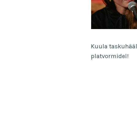
Kuula taskuhää
platvormidel!