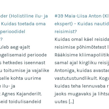
er (Holistiline ilu- ja
#39 Maia-Liisa Anton (Kl
– Kuidas toetada oma
ekspert) – Kuidas nautid
 perioodidel
reisimist?
a?
Kuidas omal käel reisid
uleb aeg-ajalt
reisimise põhimõtetest 
ingelisemaid perioode
Rääkisime kliimapoliitik
s hetkedes iseennast
samal ajal kirgliku reisi
u toitumise ja vajalike
Antoniga, kuidas avast
selle kohta uurime
vastutustundlikult. Kog
 ilu- ja
kuidas teha lennuvaba 
t Agnes Kajanderilt.
jaoks mugavaks ja lihts
seid toidulisandeid
uutes […]