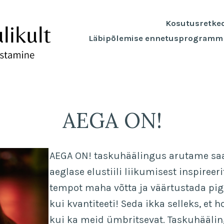
Kosutusretke
Läbipõlemise ennetusprogramm
AEGA ON!
AEGA ON! taskuhäälingus arutame saa
aeglase elustiili liikumisest inspireer
tempot maha võtta ja väärtustada pig
kui kvantiteeti! Seda ikka selleks, et h
kui ka meid ümbritsevat. Taskuhäälin