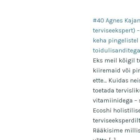
#40 Agnes Kajand
terviseekspert) 
keha pingelistel
toidulisanditeg
Eks meil kõigil t
kiiremaid või p
ette… Kuidas nei
toetada tervislik
vitamiinidega – 
Ecoshi holistilise
terviseeksperdil
Rääkisime milli