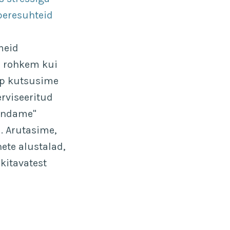
 peresuhteid
meid
i rohkem kui
ap kutsusime
erviseeritud
kondame"
. Arutasime,
ete alustalad,
kitavatest