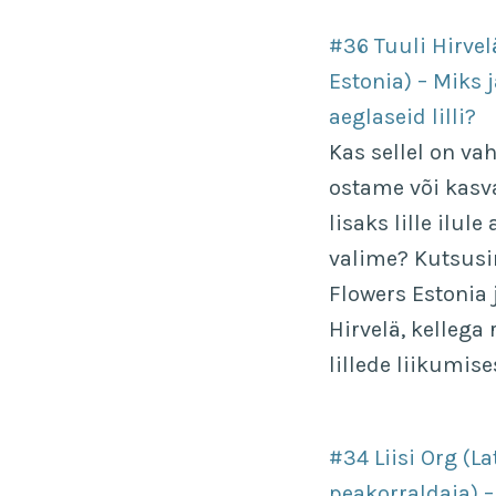
#36 Tuuli Hirve
Estonia) – Miks 
aeglaseid lilli?
Kas sellel on vah
ostame või kasv
lisaks lille ilule
valime? Kutsusi
Flowers Estonia 
Hirvelä, kellega
lillede liikumise
#34 Liisi Org (L
peakorraldaja) –