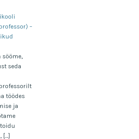
ikooli
rofessor) –
likud
a sööme,
ust seda
rofessorilt
ma töödes
mise ja
õtame
 toidu
 […]