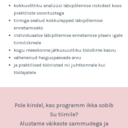
kokkuvõtliku analüüsi läbipõlemise riskidest koos
praktiliste soovitustega
tiimiga seatud kokkulepped läbipõlemise
ennetamiseks
individuaalse läbipõlemise ennetamise plaani igale
tiimiliikmele
kogu meeskonna jätkusuutliku töövõime kasvu
vähenenud haiguspäevade arvu
ja praktilised tööriistad nii juhtkonnale kui
töötajatele
Pole kindel, kas programm ikka sobib
Su tiimile?
Alustame väikeste sammudega ja