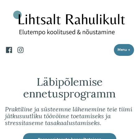
Lihtsalt Rahulikult
Skip
Elutempo koolitused ja nõustamine
to
content
Facebook
Instagram
Menu
+
expa
coll
Läbipõlemise
ennetusprogramm
Praktiline ja süsteemne lähenemine teie tiimi
jätkusuutliku töövõime toetamiseks ja
stressitaseme tasakaalustamiseks.