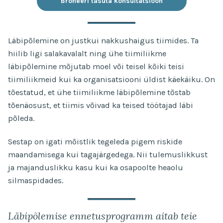
Broneeri tasuta konsultatsioon
Läbipõlemine on justkui nakkushaigus tiimides. Ta
hiilib ligi salakavalalt ning ühe tiimiliikme
läbipõlemine mõjutab moel või teisel kõiki teisi
tiimiliikmeid kui ka organisatsiooni üldist käekäiku. On
tõestatud, et ühe tiimiliikme läbipõlemine tõstab
tõenäosust, et tiimis võivad ka teised töötajad läbi
põleda.
Sestap on igati mõistlik tegeleda pigem riskide
maandamisega kui tagajärgedega. Nii tulemuslikkust
ja majanduslikku kasu kui ka osapoolte heaolu
silmaspidades.
Läbipõlemise ennetusprogramm aitab teie