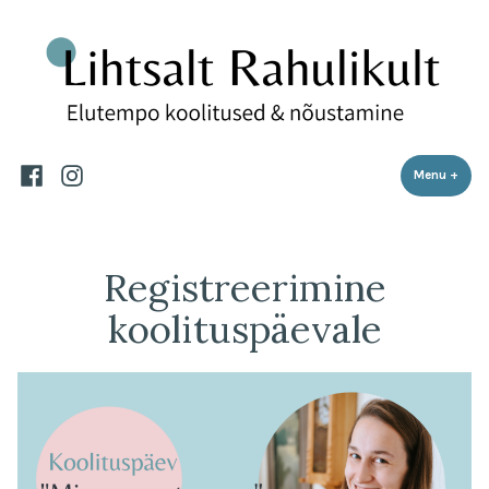
Lihtsalt Rahulikult
Skip
Elutempo koolitused ja nõustamine
to
content
Facebook
Instagram
Menu
+
expa
coll
Registreerimine
koolituspäevale