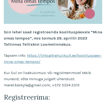
Siin lehel saad registreerida koolituspäevale “Mina
omas tempos”, mis toimub 29. aprillil 2023
Tallinnas Telliskivi Loomelinnakus.
Täpsem info:
https://lihtsaltrahulikult.ee/koolituspaev-
mina-omas-tempos/
Kui Sul on lisaküsimusi või registreerimisel tekib
muresid, võta minuga julgelt ühendust:
maret.keskyla@gmail.com; +372 5354 2315
Registreerima: