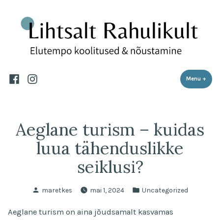
Lihtsalt Rahulikult
Skip
Elutempo koolitused ja nõustamine
to
content
Facebook
Instagram
Menu
+
expa
coll
Aeglane turism – kuidas
luua tähenduslikke
seiklusi?
Posted
Posted
maretkes
mai 1, 2024
Uncategorized
by
in
Aeglane turism on aina jõudsamalt kasvamas