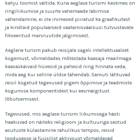
kahju toomist vältida. Kuna aeglase turismi keskmes on
ringiliikumise ja suurte vahemaade läbimise
vähendamine, ei ole inimesed piiratud ka graafikutest
ja kindlaid populaarseid vaatamisväärsusi tutvustavate
fikseeritud marsruutide jälgimisest.
Aeglane turism pakub reisijale sageli intellektuaalset
kogemust, võimaldades mõtestada kaasaja maailmaga
kaasaskäivaid hüvesid ja pahesid ning hinnata seda,
mida aeg kui selline üldse tähendab. Samuti lähtuvad
reisil kogetud tegevused pigem õppimise ja teadmiste
kogumise komponentidest kui eesmärgitust
lõbutsemisest.
Tegevused, mis aeglase turismi liikumisega hästi
haakuvad on näiteks religiooni ja kultuuriga seotud
asutuste külastamine rahulikus tempos, reisid
loodusesse ja füüsilist aktiivsust võimaldavad