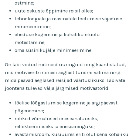
ostmine;
uute oskuste õppimine reisil olles;
tehnoloogiale ja masinatele toetumise vajaduse
minimeerimine;
eheduse kogemine ja kohaliku eluolu
mõtestamine;
oma süsinikujälje minimeerimine.
On läbi viidud mitmeid uuringuid ning kaardistatud,
mis motiveerib inimesi aeglast turismi valima ning
mida peavad aeglased reisijad väärtuslikuks. Läbivate
joontena tulevad välja järgmised motivaatorid:
tõelise lõõgastumise kogemine ja argipäevast
põgenemine;
rohked võimalused eneseanalüüsiks,
reflekteerimiseks ja enesearenguks;
avastamisrõõm, kusjuures eriti olulisena kohaliku