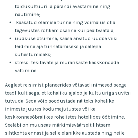
toidukultuuri ja pärandi avastamine ning
nautimine;
kaasatud olemise tunne ning võimalus olla
tegevustes rohkem osaline kui pealtvaataja;
uudsuse otsimine, kaasa arvatud uudse viisi
leidmine aja tunnetamiseks ja sellega
suhestumiseks;
stressi tekitavate ja mürarikaste keskkondade
vältimine.
Aeglast reisimist planeerides võtavad inimesed seega
teadlikult aega, et kohaliku ajaloo ja kultuuriga süvitsi
tutvuda. Seda võib soodustada näiteks kohalike
inimeste juures kodumajutustes või ka
keskkonnasõbralikes rohelistes hotellides ööbimine.
Seeläbi on muuseas märkimisväärselt lihtsam
sihtkohta ennast ja selle elanikke austada ning neile