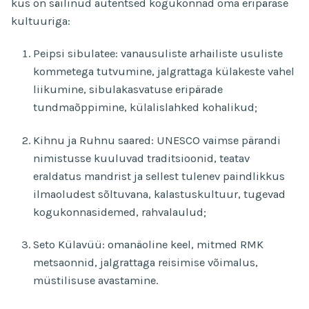
kus on säilinud autentsed kogukonnad oma eripärase
kultuuriga:
Peipsi sibulatee: vanausuliste arhailiste usuliste
kommetega tutvumine, jalgrattaga külakeste vahel
liikumine, sibulakasvatuse eripärade
tundmaõppimine, külalislahked kohalikud;
Kihnu ja Ruhnu saared: UNESCO vaimse pärandi
nimistusse kuuluvad traditsioonid, teatav
eraldatus mandrist ja sellest tulenev paindlikkus
ilmaoludest sõltuvana, kalastuskultuur, tugevad
kogukonnasidemed, rahvalaulud;
Seto Külavüü: omanäoline keel, mitmed RMK
metsaonnid, jalgrattaga reisimise võimalus,
müstilisuse avastamine.