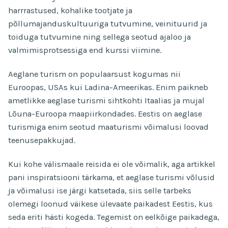
harrrastused, kohalike tootjate ja
põllumajanduskultuuriga tutvumine, veinituurid ja
toiduga tutvumine ning sellega seotud ajaloo ja
valmimisprotsessiga end kurssi viimine.
Aeglane turism on populaarsust kogumas nii
Euroopas, USAs kui Ladina-Ameerikas. Enim paikneb
ametlikke aeglase turismi sihtkohti Itaalias ja mujal
Lõuna-Euroopa maapiirkondades. Eestis on aeglase
turismiga enim seotud maaturismi võimalusi loovad
teenusepakkujad.
Kui kohe välismaale reisida ei ole võimalik, aga artikkel
pani inspiratsiooni tärkama, et aeglase turismi võlusid
ja võimalusi ise järgi katsetada, siis selle tarbeks
olemegi loonud väikese ülevaate paikadest Eestis, kus
seda eriti hästi kogeda. Tegemist on eelkõige paikadega,