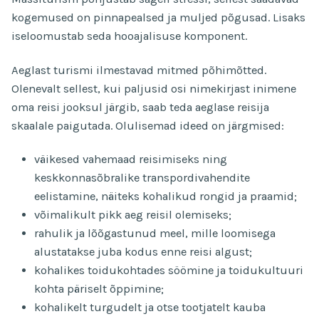
kogemused on pinnapealsed ja muljed põgusad. Lisaks
iseloomustab seda hooajalisuse komponent.
Aeglast turismi ilmestavad mitmed põhimõtted.
Olenevalt sellest, kui paljusid osi nimekirjast inimene
oma reisi jooksul järgib, saab teda aeglase reisija
skaalale paigutada. Olulisemad ideed on järgmised:
väikesed vahemaad reisimiseks ning
keskkonnasõbralike transpordivahendite
eelistamine, näiteks kohalikud rongid ja praamid;
võimalikult pikk aeg reisil olemiseks;
rahulik ja lõõgastunud meel, mille loomisega
alustatakse juba kodus enne reisi algust;
kohalikes toidukohtades söömine ja toidukultuuri
kohta päriselt õppimine;
kohalikelt turgudelt ja otse tootjatelt kauba