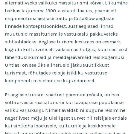
alternatiivseks valikuks massiturismi kõrval. Liikumine
hakkas kujunema 1990. aastatel Itaalias, peamiselt
inspireerituna aeglase toidu ja CittaSlow aeglaste
linnade kontseptsioonidest. Just aeglased linnad
muutusid massiturismile vastukaalu pakkuvateks
sihtkohtadeks. Aeglase turismi keskmes on eesmärk
koguda küll arvuliselt väiksemas hulgas, kuid see–eest
tähenduslikumaid ja meeldejäävamaid reisikogemusi.
Ühtlasi on see üks allharusid jätkusuutlikkust
turismist, rõhutades reisija isikliku vastutuse
komponenti reisielamuse kujundamisel.
Et aeglase turismi väärtust paremini mõista, on hea
võtta arvesse massiturismi kui tavapärase populaarse
valiku varjukülgi. Nimelt avaldab niisugune reisimine
negatiivset mõju ja üleliigset survet nii reisijale endale
kui sihtkoha loodusele, kultuurile ja keskkonnale.
Massiturism põhjustab sageli stressi, sellest saadavad