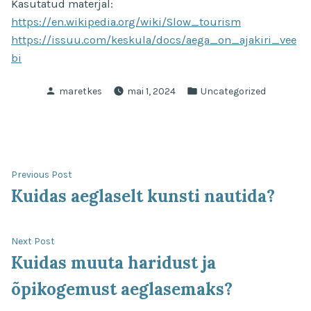
Kasutatud materjal:
https://en.wikipedia.org/wiki/Slow_tourism
https://issuu.com/keskula/docs/aega_on_ajakiri_vee
bi
Posted
Posted
maretkes
mai 1, 2024
Uncategorized
by
in
Navigeerimine
Previous
Previous Post
post:
Kuidas aeglaselt kunsti nautida?
Next
Next Post
post:
Kuidas muuta haridust ja
õpikogemust aeglasemaks?